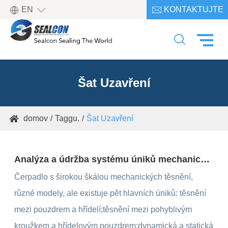

EN
KONTAKTUJTE

NÁS

Šat Uzavření
domov
Taggu.
Šat Uzavření

Analýza a údržba systému úniků mechanického těsnění pro čerpadlo
Čerpadlo s širokou škálou mechanických těsnění,
různé modely, ale existuje pět hlavních úniků: těsnění
mezi pouzdrem a hřídelí;těsnění mezi pohyblivým
kroužkem a hřídelovým pouzdrem;dynamická a statická