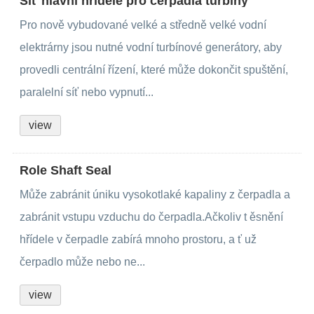
Síť hlavní hřídele pro čerpadla turbíny
Pro nově vybudované velké a středně velké vodní
elektrárny jsou nutné vodní turbínové generátory, aby
provedli centrální řízení, které může dokončit spuštění,
paralelní síť nebo vypnutí...
view
Role Shaft Seal
Může zabránit úniku vysokotlaké kapaliny z čerpadla a
zabránit vstupu vzduchu do čerpadla.Ačkoliv t ěsnění
hřídele v čerpadle zabírá mnoho prostoru, a ť už
čerpadlo může nebo ne...
view