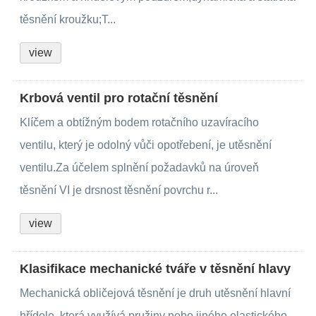
těsnění kroužku;T...
view
Krbová ventil pro rotační těsnění
Klíčem a obtížným bodem rotačního uzavíracího
ventilu, který je odolný vůči opotřebení, je utěsnění
ventilu.Za účelem splnění požadavků na úroveň
těsnění VI je drsnost těsnění povrchu r...
view
Klasifikace mechanické tváře v těsnění hlavy
Mechanická obličejová těsnění je druh utěsnění hlavní
hřídele, která využívá pružiny nebo jiného elastického