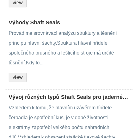
view
Výhody Shaft Seals
Provádíme srovnávací analýzu struktury a těsnění
principu hlavní šachty.Struktura hlavní hřídele
společného brusného a lešticího stroje má určité
těsnění.Kdy to...
view
Vývoj různých typů Shaft Seals pro jaderné energetické jednotky
Vzhledem k tomu, že hlavním uzávěrem hřídele
čerpadla je spotřební kus, je v době životnosti
elektrárny zapotřebí velkého počtu náhradních
dílů.Vzhledem k obsazení statické tlakové šachty...