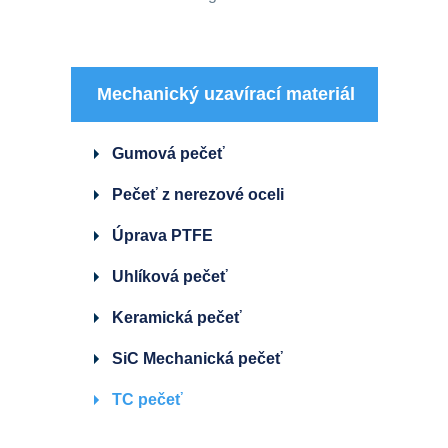
Mechanický uzavírací materiál
Gumová pečeť
Pečeť z nerezové oceli
Úprava PTFE
Uhlíková pečeť
Keramická pečeť
SiC Mechanická pečeť
TC pečeť