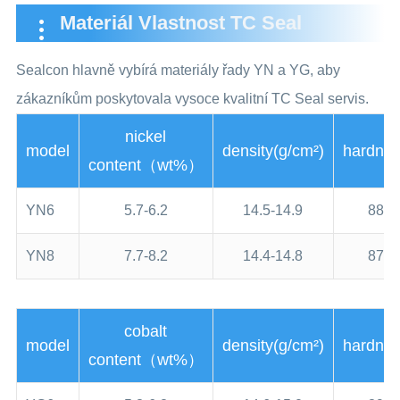
Materiál Vlastnost TC Seal
Sealcon hlavně vybírá materiály řady YN a YG, aby
zákazníkům poskytovala vysoce kvalitní TC Seal servis.
nickel
model
density(g/cm²)
hardne
content（wt%）
YN6
5.7-6.2
14.5-14.9
88.5
YN8
7.7-8.2
14.4-14.8
87.5
cobalt
model
density(g/cm²)
hardne
content（wt%）