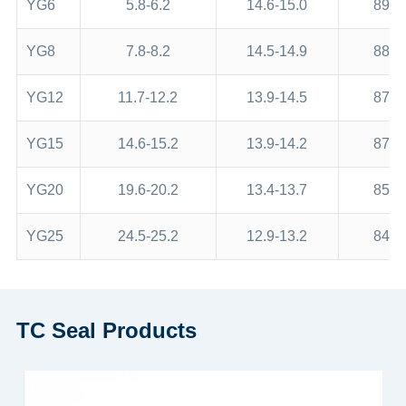
YG6
5.8-6.2
14.6-15.0
89.5
YG8
7.8-8.2
14.5-14.9
88.0
YG12
11.7-12.2
13.9-14.5
87.5
YG15
14.6-15.2
13.9-14.2
87.5
YG20
19.6-20.2
13.4-13.7
85.5
YG25
24.5-25.2
12.9-13.2
84.5
TC Seal Products