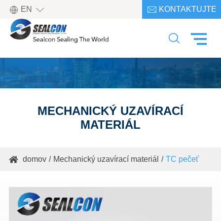

EN
KONTAKTUJTE

NÁS

MECHANICKÝ UZAVÍRACÍ
MATERIÁL
domov
Mechanický uzavírací materiál
TC pečeť
