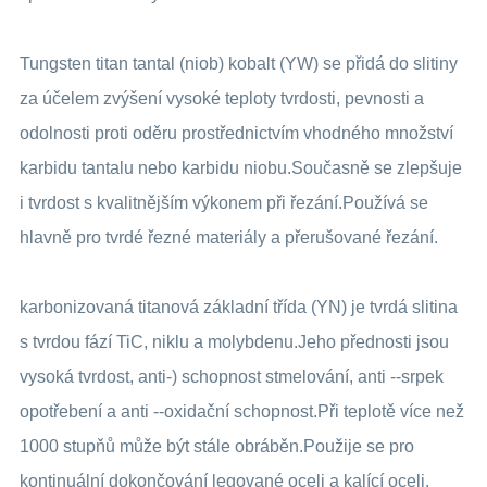
Tungsten titan tantal (niob) kobalt (YW) se přidá do slitiny
za účelem zvýšení vysoké teploty tvrdosti, pevnosti a
odolnosti proti oděru prostřednictvím vhodného množství
karbidu tantalu nebo karbidu niobu.Současně se zlepšuje
i tvrdost s kvalitnějším výkonem při řezání.Používá se
hlavně pro tvrdé řezné materiály a přerušované řezání.
karbonizovaná titanová základní třída (YN) je tvrdá slitina
s tvrdou fází TiC, niklu a molybdenu.Jeho přednosti jsou
vysoká tvrdost, anti-) schopnost stmelování, anti --srpek
opotřebení a anti --oxidační schopnost.Při teplotě více než
1000 stupňů může být stále obráběn.Použije se pro
kontinuální dokončování legované oceli a kalící oceli.