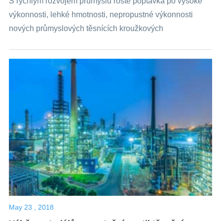
S rychlým rozvojem průmyslu roste poptávka po vysoké
výkonnosti, lehké hmotnosti, nepropustné výkonnosti
nových průmyslových těsnících kroužkových
materiálů.Těstoviny, podle tvaru tohoto...
May 23 , 2018