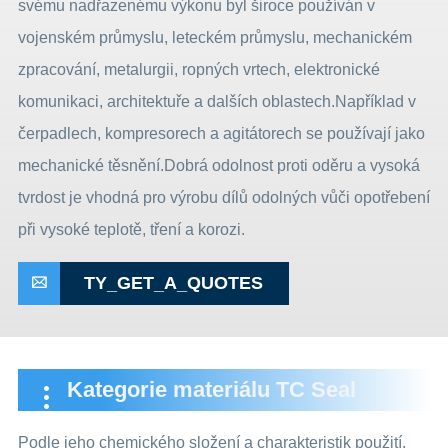
svému nadřazenému výkonu byl široce používán v
vojenském průmyslu, leteckém průmyslu, mechanickém
zpracování, metalurgii, ropných vrtech, elektronické
komunikaci, architektuře a dalších oblastech.Například v
čerpadlech, kompresorech a agitátorech se používají jako
mechanické těsnění.Dobrá odolnost proti oděru a vysoká
tvrdost je vhodná pro výrobu dílů odolných vůči opotřebení
při vysoké teplotě, tření a korozi.
TY_GET_A_QUOTES

Kategorie materiálu TC Seal
Podle jeho chemického složení a charakteristik použití,