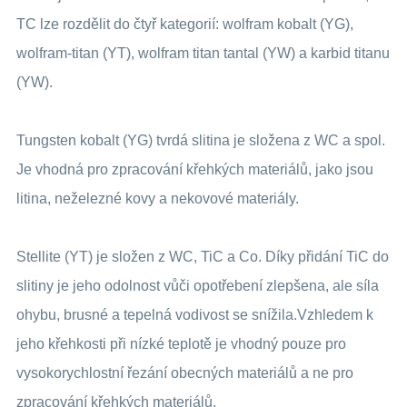
TC lze rozdělit do čtyř kategorií: wolfram kobalt (YG),
wolfram-titan (YT), wolfram titan tantal (YW) a karbid titanu
(YW).
Tungsten kobalt (YG) tvrdá slitina je složena z WC a spol.
Je vhodná pro zpracování křehkých materiálů, jako jsou
litina, neželezné kovy a nekovové materiály.
Stellite (YT) je složen z WC, TiC a Co. Díky přidání TiC do
slitiny je jeho odolnost vůči opotřebení zlepšena, ale síla
ohybu, brusné a tepelná vodivost se snížila.Vzhledem k
jeho křehkosti při nízké teplotě je vhodný pouze pro
vysokorychlostní řezání obecných materiálů a ne pro
zpracování křehkých materiálů.