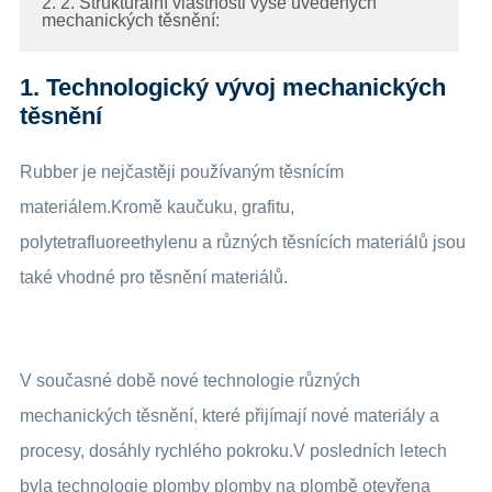
2. 2. Strukturální vlastnosti výše uvedených
mechanických těsnění:
1. Technologický vývoj mechanických
těsnění
Rubber je nejčastěji používaným těsnícím
materiálem.Kromě kaučuku, grafitu,
polytetrafluoreethylenu a různých těsnících materiálů jsou
také vhodné pro těsnění materiálů.
V současné době nové technologie různých
mechanických těsnění, které přijímají nové materiály a
procesy, dosáhly rychlého pokroku.V posledních letech
byla technologie plomby plomby na plombě otevřena