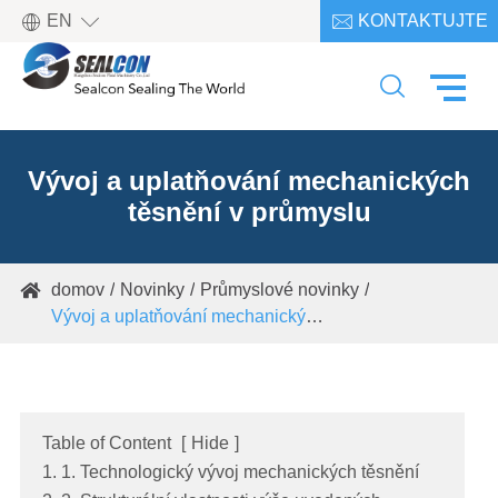

EN
KONTAKTUJTE

NÁS

Vývoj a uplatňování mechanických
těsnění v průmyslu
domov
Novinky
Průmyslové novinky

Vývoj a uplatňování mechanických těsnění v průmyslu
Table of Content
[
Hide
]
1. 1. Technologický vývoj mechanických těsnění