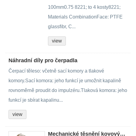
100mm0.75 8221; to 4 kosty8221;
Materials CombinationFace: PTFE
glassfibr, C...
view
Náhradní díly pro čerpadla
Čerpací těleso: včetně sací komory a tlakové
komory.Sací komora: jeho funkcí je umožnit kapalině
rovnoměrně proudit do impulzéru.Tlaková komora: jeho
funkcí je sbírat kapalinu...
view
Mechanické těsnění kovových zvonků