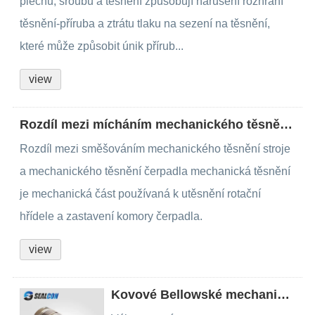
plechů, šroubů a těsnění způsobují narušení rozhraní
těsnění-příruba a ztrátu tlaku na sezení na těsnění,
které může způsobit únik přírub...
view
Rozdíl mezi mícháním mechanického těsnění a čerpadlem mechanického těsnění
Rozdíl mezi směšováním mechanického těsnění stroje
a mechanického těsnění čerpadla mechanická těsnění
je mechanická část používaná k utěsnění rotační
hřídele a zastavení komory čerpadla.
view
Kovové Bellowské mechanické těsnění M14M15M16