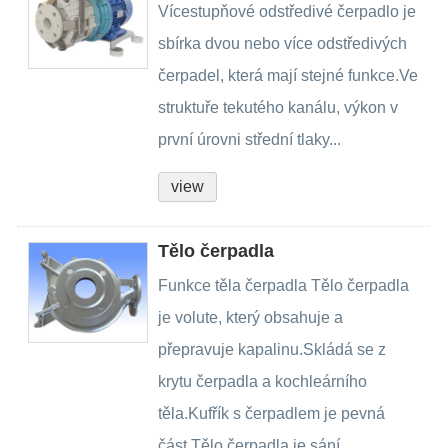
Vícestupňové odstředivé čerpadlo je
sbírka dvou nebo více odstředivých
čerpadel, která mají stejné funkce.Ve
struktuře tekutého kanálu, výkon v
první úrovni střední tlaky...
view
Tělo čerpadla
Funkce těla čerpadla Tělo čerpadla
je volute, který obsahuje a
přepravuje kapalinu.Skládá se z
krytu čerpadla a kochleárního
těla.Kufřík s čerpadlem je pevná
část.Tělo čerpadla je sání...