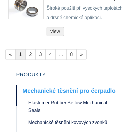
Široké použití při vysokých teplotách
a drsné chemické aplikaci.
view
«
1
2
3
4
...
8
»
PRODUKTY
Mechanické těsnění pro čerpadlo
Elastomer Rubber Bellow Mechanical
Seals
Mechanické těsnění kovových zvonků