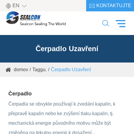

EN
KONTAKTUJTE

NÁS

Čerpadlo Uzavření
domov
Taggu.
Čerpadlo Uzavření

Čerpadlo
Čerpadla se obvykle používají k zvedání kapalin, k
přepravě kapalin nebo ke zvýšení tlaku kapalin, tj.
mechanická energie původního motivu může být
změněna na tekutou energii k dosažení...