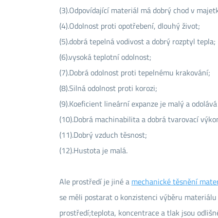
(3).Odpovídající materiál má dobrý chod v maje
(4).Odolnost proti opotřebení, dlouhý život;
(5).dobrá tepelná vodivost a dobrý rozptyl tepla;
(6).vysoká teplotní odolnost;
(7).Dobrá odolnost proti tepelnému krakování;
(8).Silná odolnost proti korozi;
(9).Koeficient lineární expanze je malý a odoláv
(10).Dobrá machinabilita a dobrá tvarovací výko
(11).Dobrý vzduch těsnost;
(12).Hustota je malá.
Ale prostředí je jiné a
mechanické těsnění mater
se měli postarat o konzistenci výběru materiálu 
prostředí;teplota, koncentrace a tlak jsou odlišné