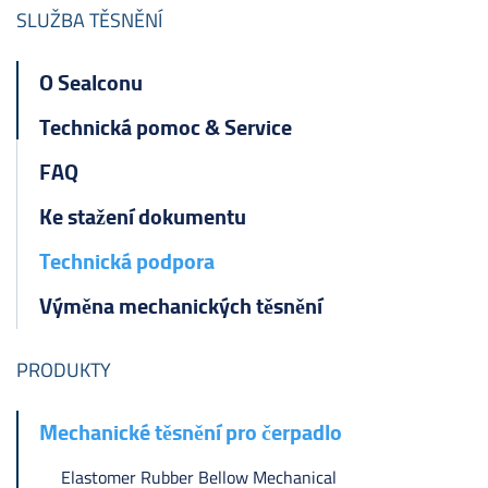
ไทย
SLUŽBA TĚSNĚNÍ
čeština
O Sealconu
Polska
Technická pomoc & Service
FAQ
Ke stažení dokumentu
Technická podpora
Výměna mechanických těsnění
PRODUKTY
Mechanické těsnění pro čerpadlo
Elastomer Rubber Bellow Mechanical