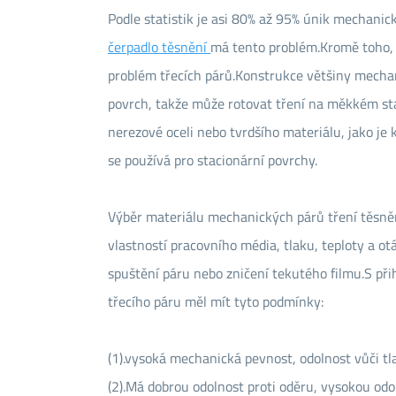
Podle statistik je asi 80% až 95% únik mechani
čerpadlo těsnění
má tento problém.Kromě toho, ž
problém třecích párů.Konstrukce většiny mechan
povrch, takže může rotovat tření na měkkém sta
nerezové oceli nebo tvrdšího materiálu, jako je
se používá pro stacionární povrchy.
Výběr materiálu mechanických párů tření těsněn
vlastností pracovního média, tlaku, teploty a o
spuštění páru nebo zničení tekutého filmu.S p
třecího páru měl mít tyto podmínky:
(1).vysoká mechanická pevnost, odolnost vůči tl
(2).Má dobrou odolnost proti oděru, vysokou od