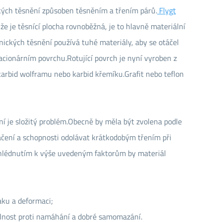
ckých těsnění způsoben těsněním a třením párů.
Flygt
Náhradní díly pro těsnění
e je těsnící plocha rovnoběžná, je to hlavně materiální
Náhradní díly pečeti
ických těsnění používá tuhé materiály, aby se otáčel
cionárním povrchu.Rotující povrch je nyní vyroben z
Náhradní díly těsnění
 karbid wolframu nebo karbid křemíku.Grafit nebo teflon
í je složitý problém.Obecně by měla být zvolena podle
táčení a schopnosti odolávat krátkodobým třením při
řihlédnutím k výše uvedeným faktorům by materiál
aku a deformaci;
olnost proti namáhání a dobré samomazání.