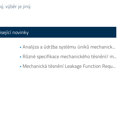
ý, výběr je jiný.
sející novinky
Analýza a údržba systému úniků mechanického těsnění pro čerpadlo
Různé specifikace mechanického těsnění/ mechanického těsnění Collocation with Pumps
Mechanická těsnění Leakage Function Request and Service Life