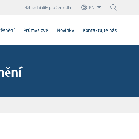
Náhradní díly pro čerpadla
EN



English
těsnění
Průmyslové
Novinky
Kontaktujte nás
français
Deutsch
ické těsnění kovových zvonků
nění
Español
né obaly
italiano
é mechanické uzávěry Cartridge
русский
ické těsnění letgt
português
a na stání
العربية