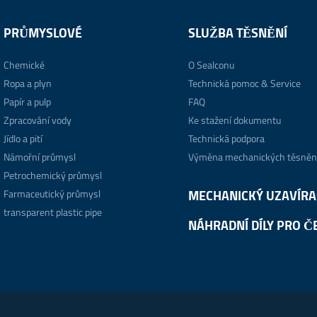
PRŮMYSLOVÉ
SLUŽBA TĚSNĚNÍ
Chemické
O Sealconu
Ropa a plyn
Technická pomoc & Service
Papír a pulp
FAQ
Zpracování vody
Ke stažení dokumentu
Jídlo a pití
Technická podpora
Námořní průmysl
Výměna mechanických těsněn
Petrochemický průmysl
Farmaceutický průmysl
MECHANICKÝ UZAVÍRA
transparent plastic pipe
NÁHRADNÍ DÍLY PRO Č