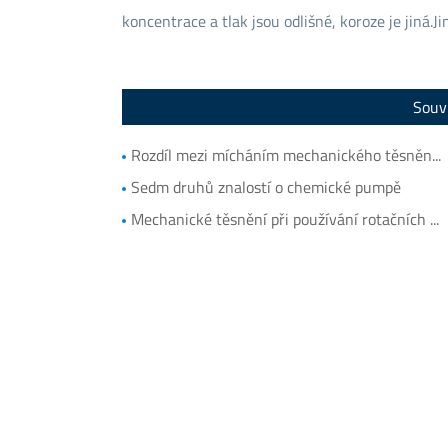
koncentrace a tlak jsou odlišné, koroze je jiná.Jin
Souvi
Rozdíl mezi mícháním mechanického těsnění a čerpadlem mechanického těsnění
Sedm druhů znalostí o chemické pumpě
Mechanické těsnění při používání rotačních zařízení