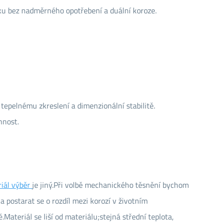
tku bez nadměrného opotřebení a duální koroze.
á tepelnému zkreslení a dimenzionální stabilitě.
nnost.
iál výběr
je jiný.Při volbě mechanického těsnění bychom
a postarat se o rozdíl mezi korozí v životním
.Materiál se liší od materiálu;stejná střední teplota,