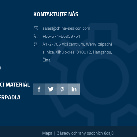
KONTAKTUJTE NÁS
sales@china-sealcon.com

+86-571-86959751

A1-2-705 Xixi centrum, Wenyi západní

silnice, Xihu okres, 310012, Hangzhou,
Čína
í
CÍ MATERIÁL




ERPADLA
Mapa
|
Zásady ochrany osobních údajů