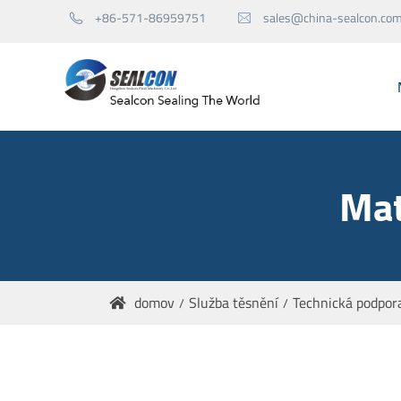
+86-571-86959751
sales@china-sealcon.co


Mechanické těsnění pro čerpadlo
Mat
Mechanické uzávěry pro Agitator
Náhradní díly plomb
domov
Služba těsnění
Technická podpor
