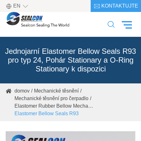

EN
KONTAKTUJTE

NÁS

Jednojarní Elastomer Bellow Seals R93
pro typ 24, Pohár Stationary a O-Ring
Stationary k dispozici
domov
Mechanické těsnění

Mechanické těsnění pro čerpadlo
Elastomer Rubber Bellow Mechanical Seals
Elastomer Bellow Seals R93