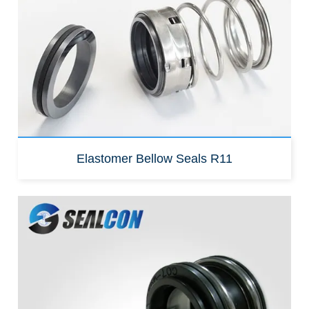
John jeřáb
typ 1A
Elastomer Bellow Seals R11
Výměna za:
AESSEAL B04/B04U
BURGMANN BT-PNT 6/106