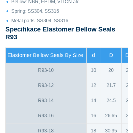
Bellow: NBR, EPDM, VITON atd.
Spring: SS304, SS316
Metal parts: SS304, SS316
Specifikace Elastomer Bellow Seals
R93
Elastomer Bellow Seals By Size
d
D
D1
R93-10
10
20
21
R93-12
12
21.7
23
R93-14
14
24.5
25
R93-16
16
26.65
27
R93-18
18
30.35
33