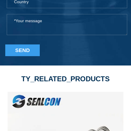
SEND
TY_RELATED_PRODUCTS
náhrada za:
John jeřáb typ 1