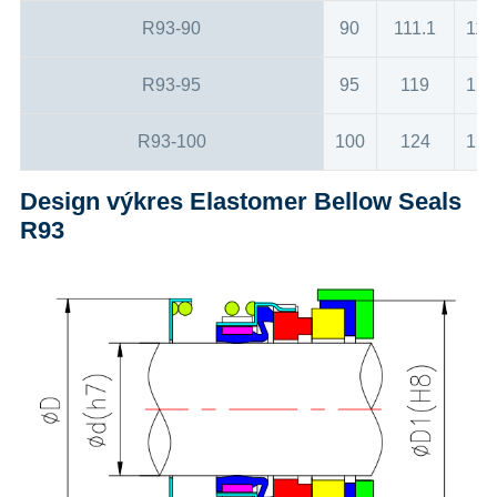
R93-90
90
111.1
115
R93-95
95
119
120
R93-100
100
124
125
Design výkres Elastomer Bellow Seals
R93