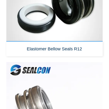
FLOWSERVE 160
Elastomer Bellow Seals R12
Náhrada za:
John jeřáb typ 16